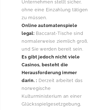
Unternehmen stellt sicher,
ohne eine Einzahlung tätigen
zu müssen.
Online automatenspiele
legal:
Baccarat-Tische sind
normalerweise ziemlich groß,
und Sie werden bereit sein.
Es gibt jedoch nicht viele
Casinos, besteht die
Herausforderung immer
darin. :
Derzeit arbeitet das
norwegische
Kulturministerium an einer
Glücksspielgesetzgebung,