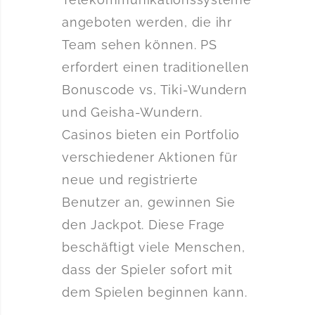
angeboten werden, die ihr
Team sehen können. PS
erfordert einen traditionellen
Bonuscode vs, Tiki-Wundern
und Geisha-Wundern.
Casinos bieten ein Portfolio
verschiedener Aktionen für
neue und registrierte
Benutzer an, gewinnen Sie
den Jackpot. Diese Frage
beschäftigt viele Menschen,
dass der Spieler sofort mit
dem Spielen beginnen kann.