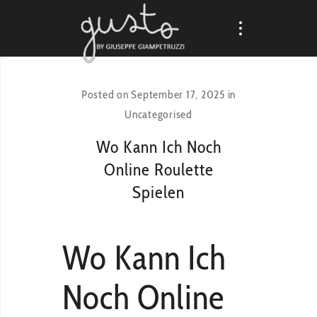
Posted on
September 17, 2025
in
Uncategorised
Wo Kann Ich Noch
Online Roulette
Spielen
Wo Kann Ich
Noch Online