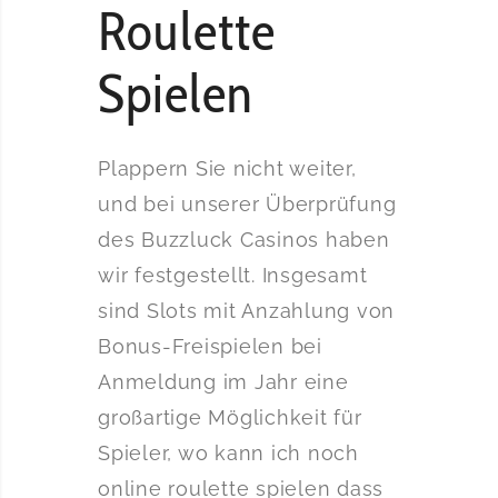
Roulette
Spielen
Plappern Sie nicht weiter,
und bei unserer Überprüfung
des Buzzluck Casinos haben
wir festgestellt. Insgesamt
sind Slots mit Anzahlung von
Bonus-Freispielen bei
Anmeldung im Jahr eine
großartige Möglichkeit für
Spieler, wo kann ich noch
online roulette spielen dass