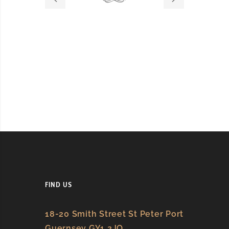
FIND US
18-20 Smith Street St Peter Port
Guernsey GY1 2JQ​