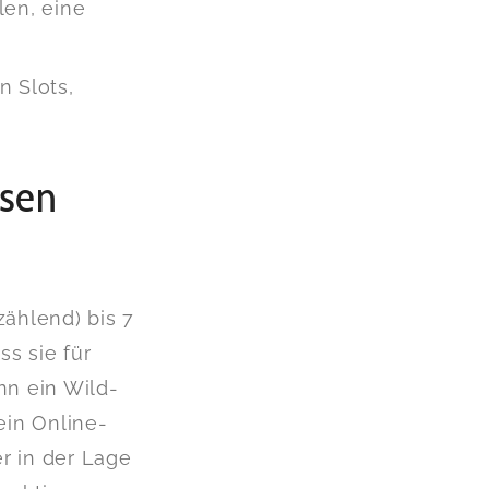
len, eine
n Slots,
ssen
ählend) bis 7
ss sie für
nn ein Wild-
ein Online-
er in der Lage