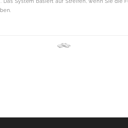
n. Das System basiert auf Streifen, wenn Sie die 
eben.