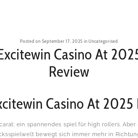
Posted on
September 17, 2025
in
Uncategorised
Excitewin Casino At 202
Review
xcitewin Casino At 2025
carat: ein spannendes spiel für high rollers.
Aber
cksspielwelt bewegt sich immer mehr in Richtung