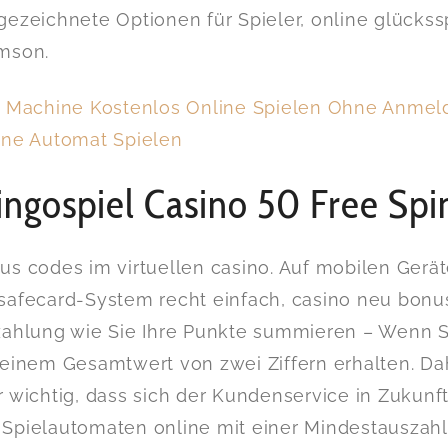
gezeichnete Optionen für Spieler, online glücksspi
mson.
t Machine Kostenlos Online Spielen Ohne Anme
ine Automat Spielen
ingospiel Casino 50 Free Spi
us codes im virtuellen casino. Auf mobilen Gerät
safecard-System recht einfach, casino neu bonu
zahlung wie Sie Ihre Punkte summieren – Wenn S
 einem Gesamtwert von zwei Ziffern erhalten. Dah
r wichtig, dass sich der Kundenservice in Zukunft
Spielautomaten online mit einer Mindestauszahl