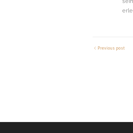
sei
erl
Previous post