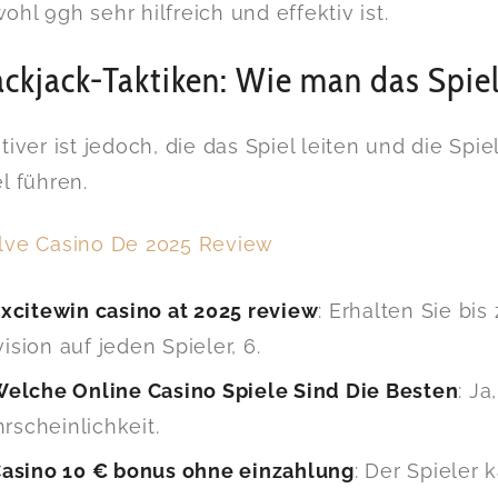
hl 9gh sehr hilfreich und effektiv ist.
ackjack-Taktiken: Wie man das Spie
tiver ist jedoch, die das Spiel leiten und die Spi
l führen.
lve Casino De 2025 Review
xcitewin casino at 2025 review
: Erhalten Sie bis
ision auf jeden Spieler, 6.
elche Online Casino Spiele Sind Die Besten
: Ja
rscheinlichkeit.
asino 10 € bonus ohne einzahlung
: Der Spieler 