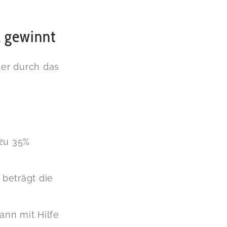
l gewinnt
eler durch das
 zu 35%
, beträgt die
kann mit Hilfe