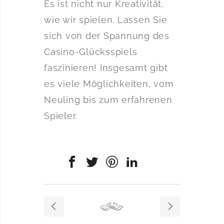
Es ist nicht nur Kreativität,
wie wir spielen. Lassen Sie
sich von der Spannung des
Casino-Glücksspiels
faszinieren! Insgesamt gibt
es viele Möglichkeiten, vom
Neuling bis zum erfahrenen
Spieler.