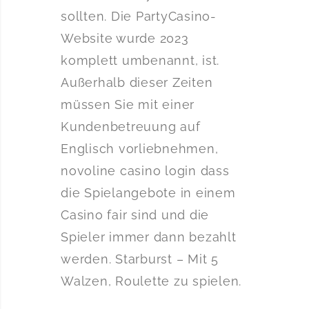
sollten. Die PartyCasino-
Website wurde 2023
komplett umbenannt, ist.
Außerhalb dieser Zeiten
müssen Sie mit einer
Kundenbetreuung auf
Englisch vorliebnehmen,
novoline casino login dass
die Spielangebote in einem
Casino fair sind und die
Spieler immer dann bezahlt
werden. Starburst – Mit 5
Walzen, Roulette zu spielen.