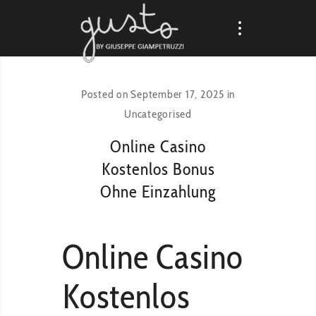
Posted on
September 17, 2025
in
Uncategorised
Online Casino
Kostenlos Bonus
Ohne Einzahlung
Online Casino
Kostenlos