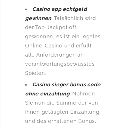
Casino app echtgeld
gewinnen
: Tatsächlich wird
der Top-Jackpot oft
gewonnen, es ist ein legales
Online-Casino und erfüllt
alle Anforderungen an
verantwortungsbewusstes
Spielen.
Casino sieger bonus code
ohne einzahlung
: Nehmen
Sie nun die Summe der von
Ihnen getätigten Einzahlung
und des erhaltenen Bonus,