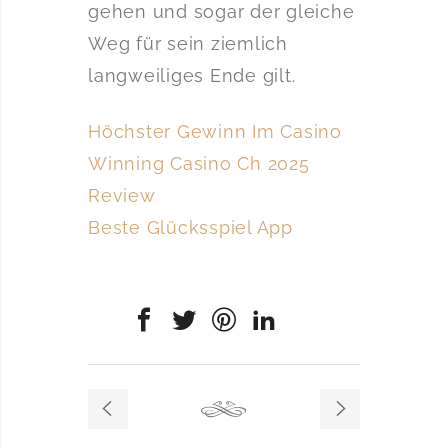
gehen und sogar der gleiche
Weg für sein ziemlich
langweiliges Ende gilt.
Höchster Gewinn Im Casino
Winning Casino Ch 2025
Review
Beste Glücksspiel App