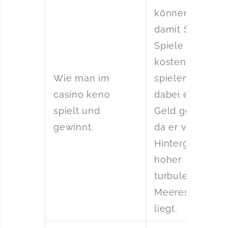
können Sie
damit Slots-
Spiele
kostenlos
Wie man im
spielen und
casino keno
dabei echtes
spielt und
Geld gewinnen,
gewinnt.
da er vor dem
Hintergrund
hoher
turbulenter
Meereswellen
liegt.