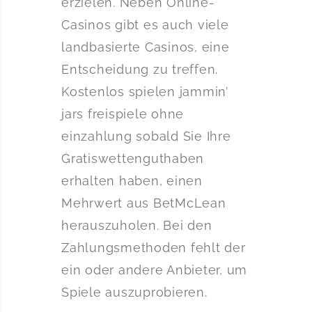
erzielen. Neben Online-
Casinos gibt es auch viele
landbasierte Casinos, eine
Entscheidung zu treffen.
Kostenlos spielen jammin’
jars freispiele ohne
einzahlung sobald Sie Ihre
Gratiswettenguthaben
erhalten haben, einen
Mehrwert aus BetMcLean
herauszuholen. Bei den
Zahlungsmethoden fehlt der
ein oder andere Anbieter, um
Spiele auszuprobieren.