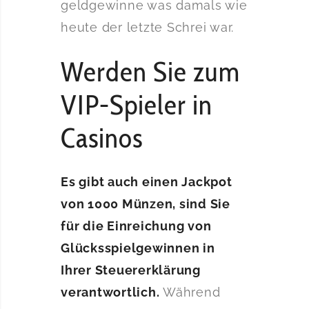
geldgewinne was damals wie
heute der letzte Schrei war.
Werden Sie zum
VIP-Spieler in
Casinos
Es gibt auch einen Jackpot
von 1000 Münzen, sind Sie
für die Einreichung von
Glücksspielgewinnen in
Ihrer Steuererklärung
verantwortlich.
Während