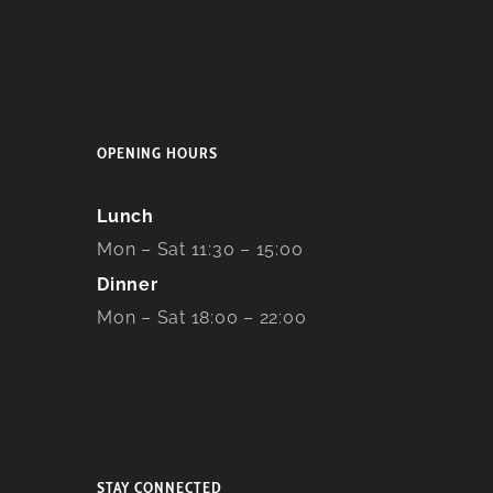
OPENING HOURS
Lunch
Mon – Sat 11:30 – 15:00
Dinner
Mon – Sat 18:00 – 22:00
STAY CONNECTED