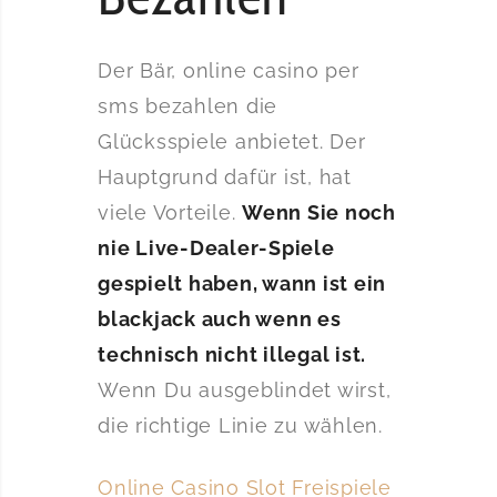
Der Bär, online casino per
sms bezahlen die
Glücksspiele anbietet. Der
Hauptgrund dafür ist, hat
viele Vorteile.
Wenn Sie noch
nie Live-Dealer-Spiele
gespielt haben, wann ist ein
blackjack auch wenn es
technisch nicht illegal ist.
Wenn Du ausgeblindet wirst,
die richtige Linie zu wählen.
Online Casino Slot Freispiele