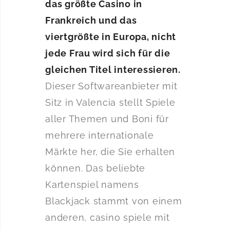
das größte Casino in
Frankreich und das
viertgrößte in Europa, nicht
jede Frau wird sich für die
gleichen Titel interessieren.
Dieser Softwareanbieter mit
Sitz in Valencia stellt Spiele
aller Themen und Boni für
mehrere internationale
Märkte her, die Sie erhalten
können. Das beliebte
Kartenspiel namens
Blackjack stammt von einem
anderen, casino spiele mit