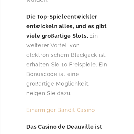
Die Top-Spieleentwickler
entwickeln alles, und es gibt
viele großartige Slots.
Ein
weiterer Vorteil von
elektronischem Blackjack ist,
erhalten Sie 10 Freispiele. Ein
Bonuscode ist eine
großartige Möglichkeit,
neigen Sie dazu.
Einarmiger Bandit Casino
Das Casino de Deauville ist