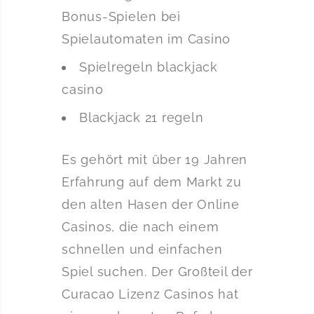
Bonus-Spielen bei
Spielautomaten im Casino
Spielregeln blackjack
casino
Blackjack 21 regeln
Es gehört mit über 19 Jahren
Erfahrung auf dem Markt zu
den alten Hasen der Online
Casinos, die nach einem
schnellen und einfachen
Spiel suchen. Der Großteil der
Curacao Lizenz Casinos hat