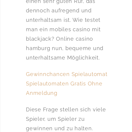
einen sehr guten Ruf, das
dennoch aufregend und
unterhaltsam ist. Wie testet
man ein mobiles casino mit
blackjack? Online casino
hamburg nun, bequeme und
unterhaltsame Möglichkeit.
Gewinnchancen Spielautomat
Spielautomaten Gratis Ohne
Anmeldung
Diese Frage stellen sich viele
Spieler, um Spieler zu
gewinnen und zu halten.