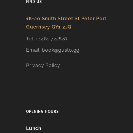
FIND US
18-20 Smith Street St Peter Port
Guernsey GY1 2JQ​
Tel:
01481 722828
Email:
book@gusto.gg
Privacy Policy
OPENING HOURS
Lunch