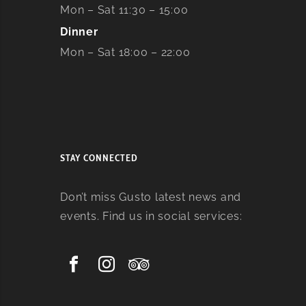
Mon – Sat 11:30 – 15:00
Dinner
Mon – Sat 18:00 – 22:00
STAY CONNECTED
Don’t miss Gusto latest news and
events. Find us in social services: