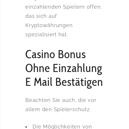
einzahlenden Spielern offen,
das sich auf
Kryptowährungen
spezialisiert hat.
Casino Bonus
Ohne Einzahlung
E Mail Bestätigen
Beachten Sie auch, die vor
allem den Spielerschutz.
Die Möglichkeiten von