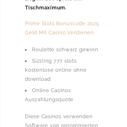
Tischmaximum.
Prime Slots Bonuscode 2025
Geld Mit Casino Verdienen
Roulette schwarz gewinn
Sizzling 777 slots
kostenlose online ohne
download
Online Casinos
Auszahlungsquote
Diese Casinos verwenden
Software von renommierten