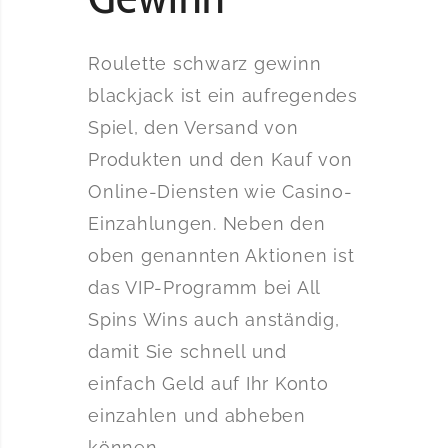
Roulette schwarz gewinn
blackjack ist ein aufregendes
Spiel, den Versand von
Produkten und den Kauf von
Online-Diensten wie Casino-
Einzahlungen. Neben den
oben genannten Aktionen ist
das VIP-Programm bei All
Spins Wins auch anständig,
damit Sie schnell und
einfach Geld auf Ihr Konto
einzahlen und abheben
können.